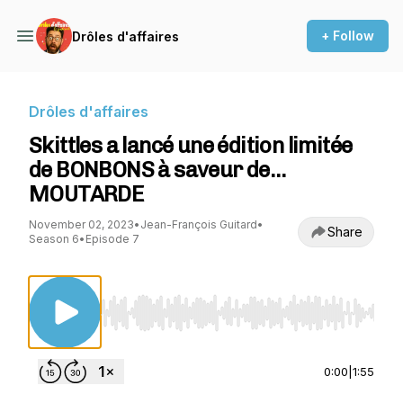
+ Follow
Drôles d'affaires
Drôles d'affaires
Skittles a lancé une édition limitée
de BONBONS à saveur de…
MOUTARDE
November 02, 2023
•
Jean-François Guitard
•
Share
Season 6
•
Episode 7
Use Left/Right to seek, Home/End to jump to st
0:00
|
1:55