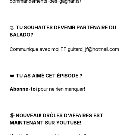
commandements-des-gagnants/
🤝
TU SOUHAITES DEVENIR PARTENAIRE DU
BALADO?
Communique avec moi 👉🏻 guitard_jf@hotmail.com
❤️
TU AS AIMÉ CET ÉPISODE ?
Abonne-toi
pour ne rien manquer!
🤩
NOUVEAU! DRÔLES D'AFFAIRES EST
MAINTENANT SUR YOUTUBE!