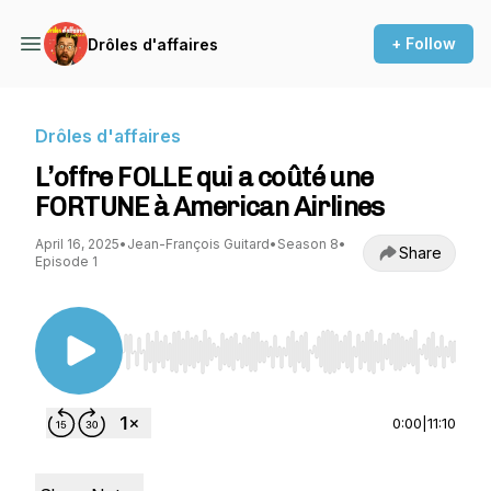
+ Follow
Drôles d'affaires
Drôles d'affaires
L’offre FOLLE qui a coûté une
FORTUNE à American Airlines
April 16, 2025
•
Jean-François Guitard
•
Season 8
•
Share
Episode 1
Use Left/Right to seek, Home/End to jump to st
0:00
|
11:10